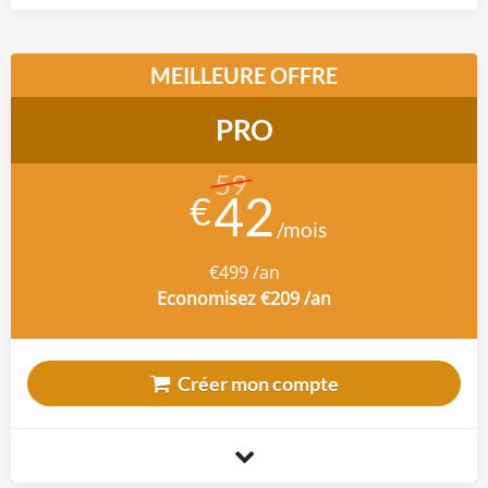
MEILLEURE OFFRE
PRO
59
€
€499 /an
Economisez €209 /an
Créer mon compte