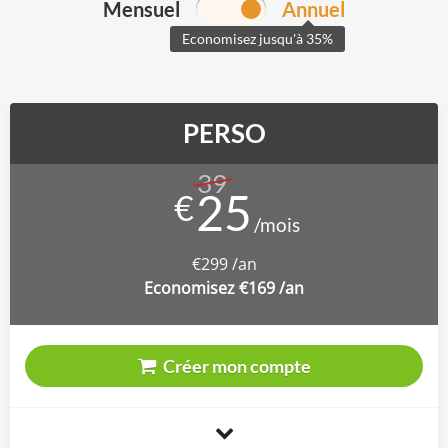
Mensuel
Annuel
Economisez jusqu'à 35%
PERSO
39
€
€299 /an
Economisez €169 /an
Créer mon compte